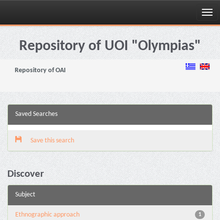
Skip
navigation
Repository of UOI "Olympias"
Repository of OAI
Saved Searches
Save this search
Discover
Subject
Ethnographic approach
1