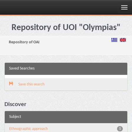
Skip
navigation
Repository of UOI "Olympias"
Repository of OAI
Saved Searches
Save this search
Discover
Subject
Ethnographic approach
1