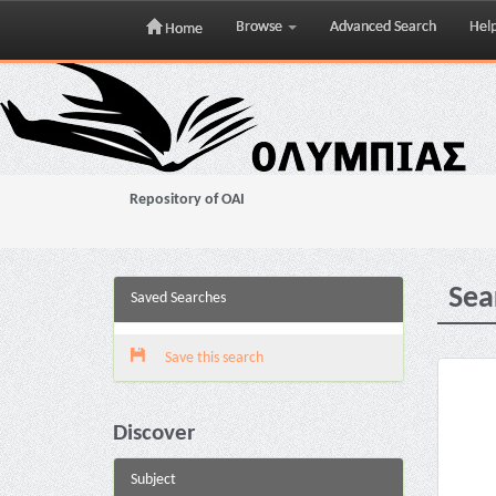
Browse
Advanced Search
Hel
Home
Skip
navigation
Repository of OAI
Sea
Saved Searches
Save this search
Discover
Subject