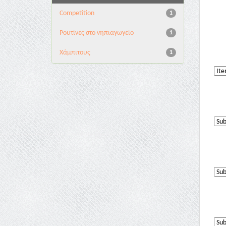
Competition
1
Pουτίνες στο νηπιαγωγείο
1
Χάμπιτους
1