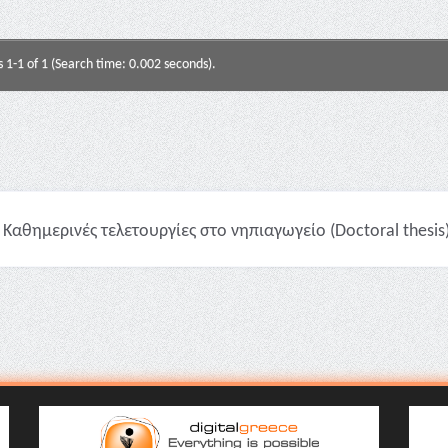
s 1-1 of 1 (Search time: 0.002 seconds).
Καθημερινές τελετουργίες στο νηπιαγωγείο (Doctoral thesis