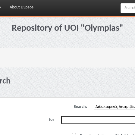
p
About DSpace
Repository of UOI "Olympias"
rch
Search:
for