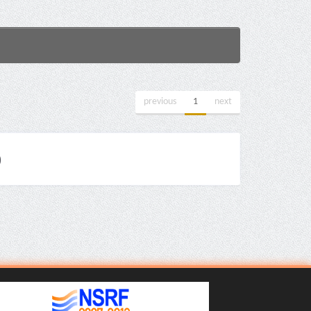
previous
1
next
)