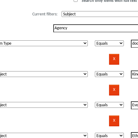
Search only items with full text 
Current filters: