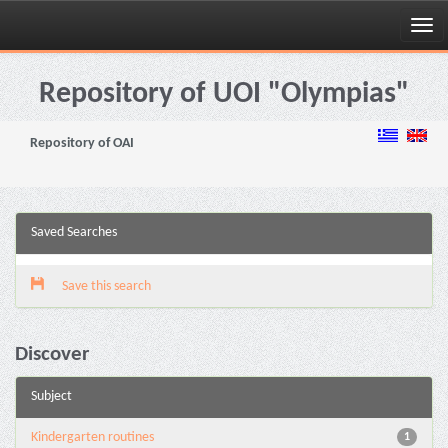
Skip
navigation
Repository of UOI "Olympias"
Repository of OAI
Saved Searches
Save this search
Discover
Subject
Kindergarten routines
1