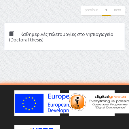
previous
1
next
Καθημερινές τελετουργίες στο νηπιαγωγείο
(Doctoral thesis)