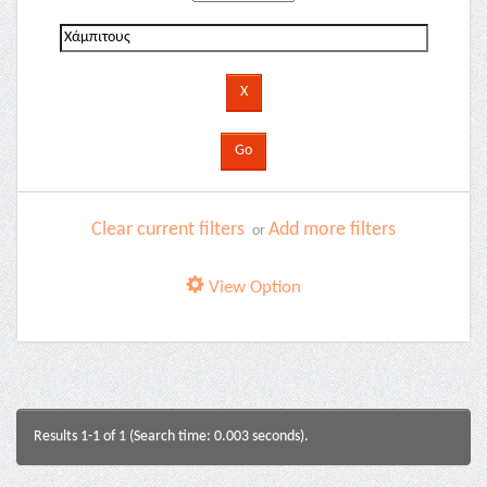
Clear current filters
Add more filters
or
View Option
Results 1-1 of 1 (Search time: 0.003 seconds).