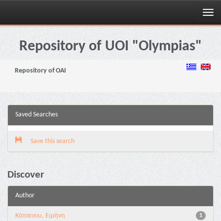
Skip
navigation
Repository of UOI "Olympias"
Repository of OAI
Saved Searches
Save this search
Discover
Author
Κάτσενου, Ειρήνη
1