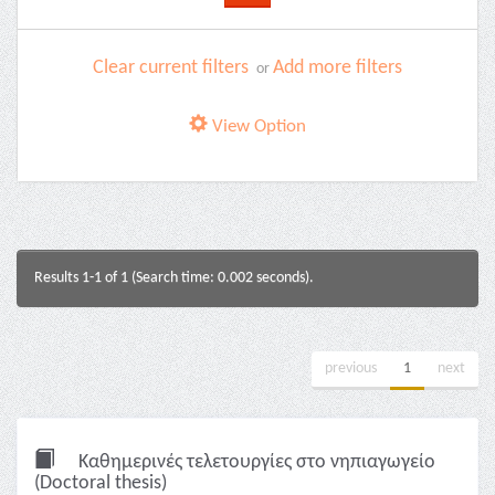
Clear current filters
Add more filters
or
View Option
Results 1-1 of 1 (Search time: 0.002 seconds).
previous
1
next
Καθημερινές τελετουργίες στο νηπιαγωγείο
(Doctoral thesis)