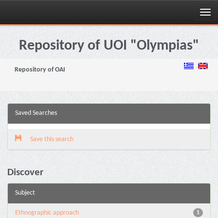
Skip
navigation
Repository of UOI "Olympias"
Repository of OAI
Saved Searches
Save this search
Discover
Subject
Ethnographic approach
1