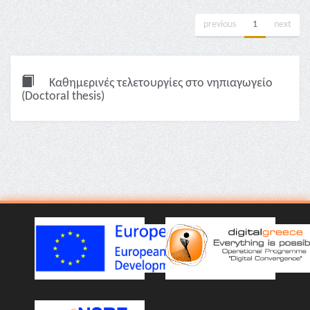
previous
1
next
Καθημερινές τελετουργίες στο νηπιαγωγείο
(Doctoral thesis)