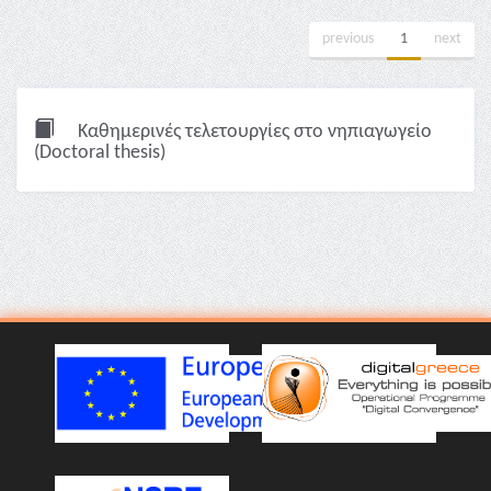
previous
1
next
Καθημερινές τελετουργίες στο νηπιαγωγείο
(Doctoral thesis)