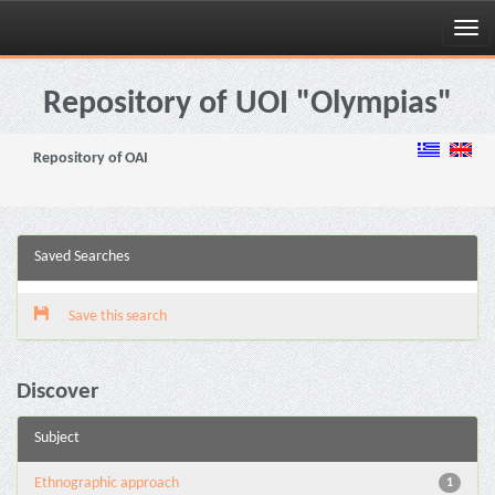
Skip
navigation
Repository of UOI "Olympias"
Repository of OAI
Saved Searches
Save this search
Discover
Subject
Ethnographic approach
1