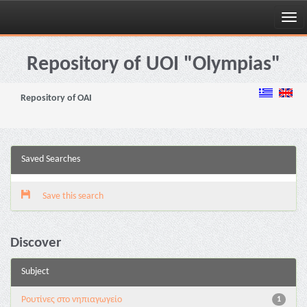
Skip
navigation
Repository of UOI "Olympias"
Repository of OAI
Saved Searches
Save this search
Discover
Subject
Pουτίνες στο νηπιαγωγείο
1