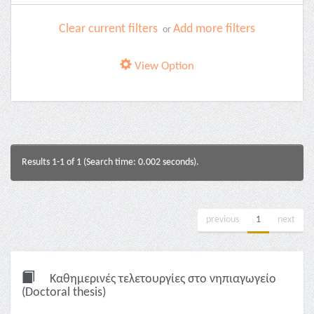
Clear current filters
Add more filters
or
View Option
Results 1-1 of 1 (Search time: 0.002 seconds).
previous
1
next
Καθημερινές τελετουργίες στο νηπιαγωγείο
(Doctoral thesis)