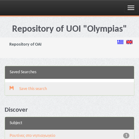
Skip
navigation
Repository of UOI "Olympias"
Repository of OAI
Saved Searches
Save this search
Discover
Subject
Pουτίνες στο νηπιαγωγείο
1