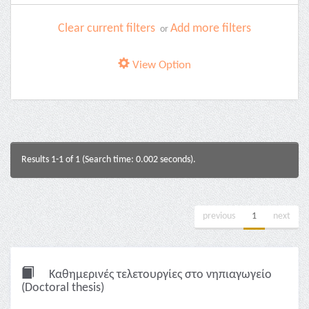
Clear current filters
Add more filters
or
View Option
Results 1-1 of 1 (Search time: 0.002 seconds).
previous
1
next
Καθημερινές τελετουργίες στο νηπιαγωγείο
(Doctoral thesis)