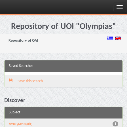
Skip
navigation
Repository of UOI "Olympias"
Repository of OAI
Saved Searches
Save this search
Discover
Subject
Aνταγωνισμός
1