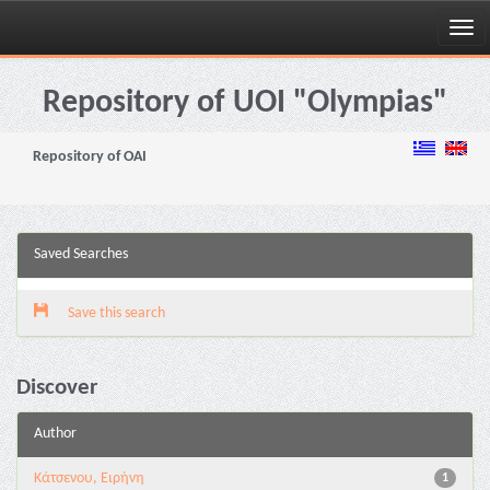
Skip
navigation
Repository of UOI "Olympias"
Repository of OAI
Saved Searches
Save this search
Discover
Author
Κάτσενου, Ειρήνη
1