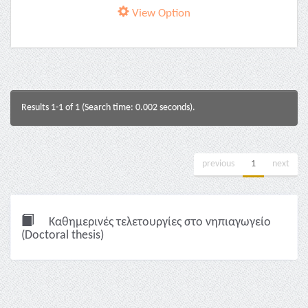
View Option
Results 1-1 of 1 (Search time: 0.002 seconds).
previous
1
next
Καθημερινές τελετουργίες στο νηπιαγωγείο
(Doctoral thesis)