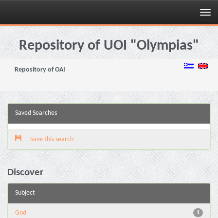
Skip
navigation
Repository of UOI "Olympias"
Repository of OAI
Saved Searches
Save this search
Discover
Subject
God
1