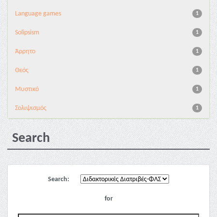
Language games
1
Solipsism
1
Άρρητο
1
Θεός
1
Μυστικό
1
Σολιψισμός
1
Search
Search:
for