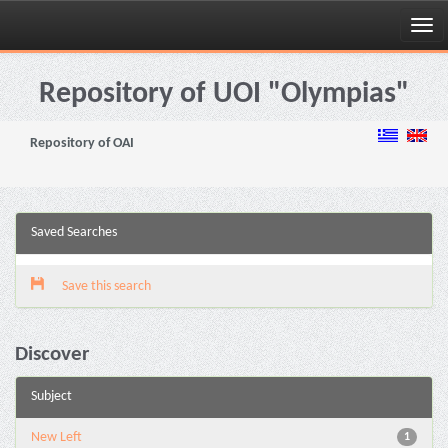
Skip
navigation
Repository of UOI "Olympias"
Repository of OAI
Saved Searches
Save this search
Discover
Subject
New Left
1