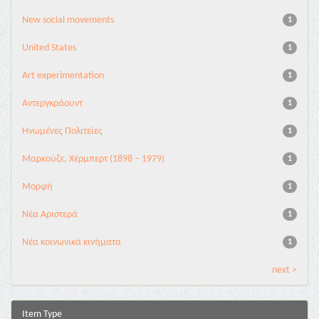
New social movements
1
United States
1
Αrt experimentation
1
Αντεργκράουντ
1
Ηνωμένες Πολιτείες
1
Μαρκούζε, Χέρμπερτ (1898 – 1979)
1
Μορφή
1
Νέα Αριστερά
1
Νέα κοινωνικά κινήματα
1
next >
Item Type