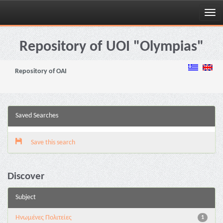
Skip
navigation
Repository of UOI "Olympias"
Repository of OAI
Saved Searches
Save this search
Discover
Subject
Ηνωμένες Πολιτείες
1