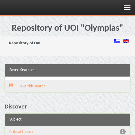
Skip
navigation
Repository of UOI "Olympias"
Repository of OAI
Saved Searches
Save this search
Discover
Subject
Critical theory
1