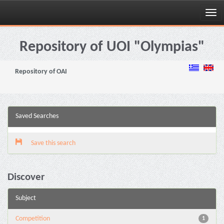
Skip
navigation
Repository of UOI "Olympias"
Repository of OAI
Saved Searches
Save this search
Discover
Subject
Competition
1