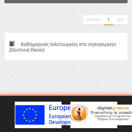
previous
1
next
Καθημερινές τελετουργίες στο νηπιαγωγείο
(Doctoral thesis)