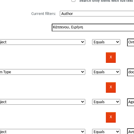
Search only items with full text 
Current filters: