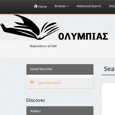
Browse
Advanced Search
Hel
Home
Skip
navigation
Repository of OAI
Sea
Saved Searches
Save this search
Discover
Subject