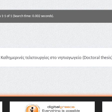
s 1-1 of 1 (Search time: 0.002 seconds).
Καθημερινές τελετουργίες στο νηπιαγωγείο (Doctoral thesis