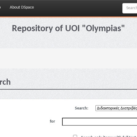
p
About DSpace
Repository of UOI "Olympias"
rch
Search:
for