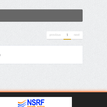
previous
1
next
)