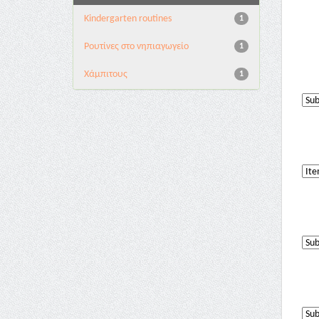
Kindergarten routines
1
Pουτίνες στο νηπιαγωγείο
1
Χάμπιτους
1