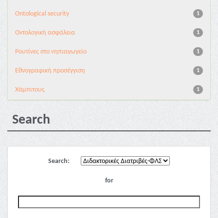
Ontological security
1
Oντολογική ασφάλεια
1
Pουτίνες στο νηπιαγωγείο
1
Εθνογραφική προσέγγιση
1
Χάμπιτους
1
Search
Search:
for