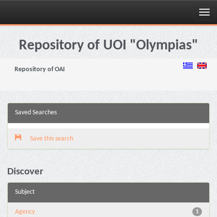
Skip
navigation
Repository of UOI "Olympias"
Repository of OAI
Saved Searches
Save this search
Discover
Subject
Agency
1