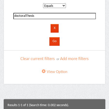
Clear current filters
Add more filters
or
View Option
Results 1-1 of 1 (Search time: 0.002 seconds).