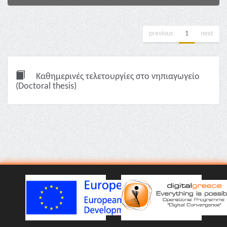
previous
1
next
Καθημερινές τελετουργίες στο νηπιαγωγείο
(Doctoral thesis)