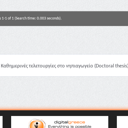
s 1-1 of 1 (Search time: 0.003 seconds).
Καθημερινές τελετουργίες στο νηπιαγωγείο (Doctoral thesis