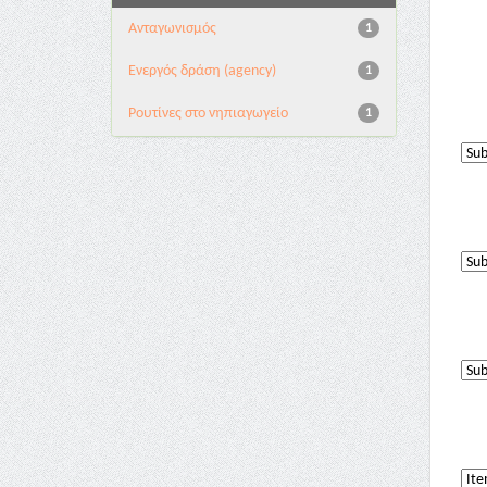
Aνταγωνισμός
1
Eνεργός δράση (agency)
1
Pουτίνες στο νηπιαγωγείο
1