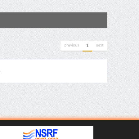
previous
1
next
)