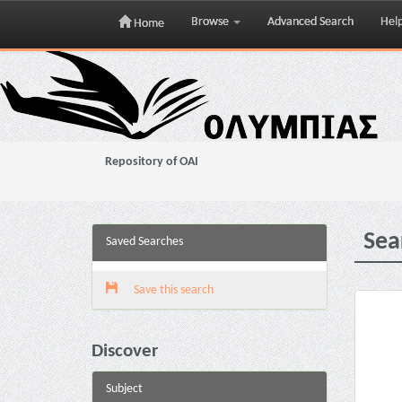
Browse
Advanced Search
Hel
Home
Skip
navigation
Repository of OAI
Sea
Saved Searches
Save this search
Discover
Subject