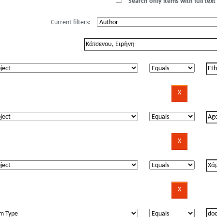
Search only items with full text 
Current filters: