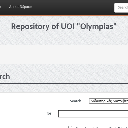
p
About DSpace
Repository of UOI "Olympias"
rch
Search:
for