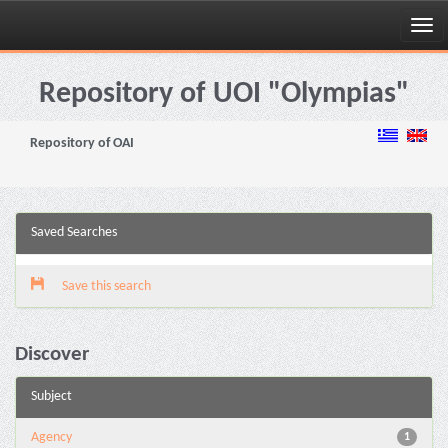
Skip
navigation
Repository of UOI "Olympias"
Repository of OAI
Saved Searches
Save this search
Discover
Subject
Agency
1