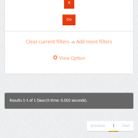
Clear current filters
Add more filters
or
View Option
Results 1-1 of 1 (Search time: 0.002 seconds).
previous
1
next