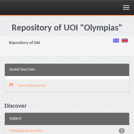
Skip
navigation
Repository of UOI "Olympias"
Repository of OAI
Saved Searches
Save this search
Discover
Subject
Ontological security
1