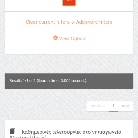
Clear current filters
Add more filters
or
View Option
Results 1-1 of 1 (Search time: 0.002 seconds).
previous
1
next
Καθημερινές τελετουργίες στο νηπιαγωγείο