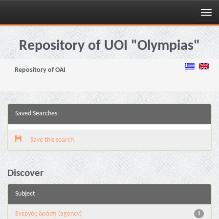
Skip
navigation
Repository of UOI "Olympias"
Repository of OAI
Saved Searches
Save this search
Discover
Subject
Eνεργός δράση (agency)
1