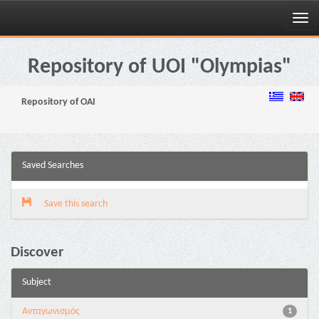
Skip
navigation
Repository of UOI "Olympias"
Repository of OAI
Saved Searches
Save this search
Discover
Subject
Aνταγωνισμός
1