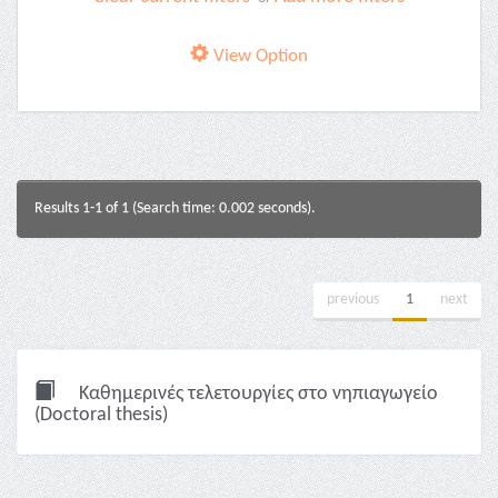
View Option
Results 1-1 of 1 (Search time: 0.002 seconds).
previous
1
next
Καθημερινές τελετουργίες στο νηπιαγωγείο
(Doctoral thesis)