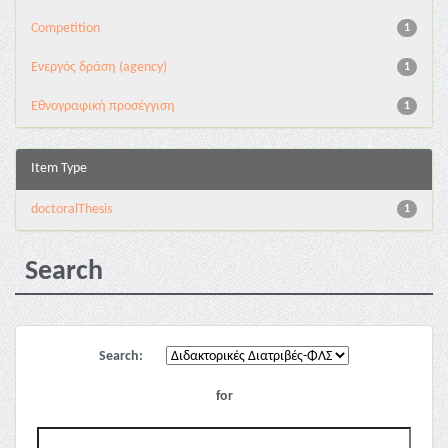
Competition
1
Eνεργός δράση (agency)
1
Εθνογραφική προσέγγιση
1
Item Type
doctoralThesis
1
Search
Search:
for