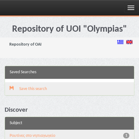
Skip
navigation
Repository of UOI "Olympias"
Repository of OAI
Saved Searches
Save this search
Discover
Subject
Pουτίνες στο νηπιαγωγείο
1