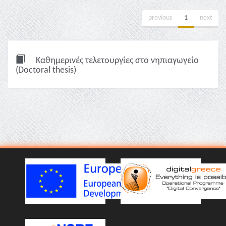
previous
1
next
Καθημερινές τελετουργίες στο νηπιαγωγείο
(Doctoral thesis)