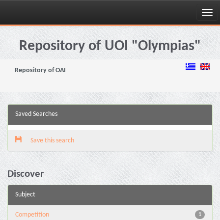
Skip
navigation
Repository of UOI "Olympias"
Repository of OAI
Saved Searches
Save this search
Discover
Subject
Competition
1