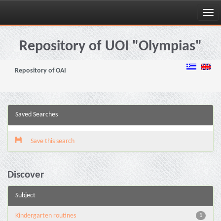
Skip
navigation
Repository of UOI "Olympias"
Repository of OAI
Saved Searches
Save this search
Discover
Subject
Kindergarten routines
1