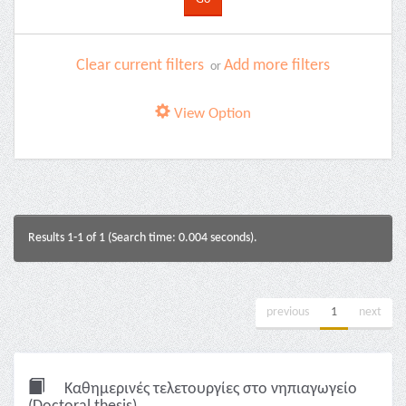
Clear current filters
Add more filters
or
View Option
Results 1-1 of 1 (Search time: 0.004 seconds).
previous
1
next
Καθημερινές τελετουργίες στο νηπιαγωγείο