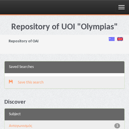
Skip
navigation
Repository of UOI "Olympias"
Repository of OAI
Saved Searches
Save this search
Discover
Subject
Aνταγωνισμός
1