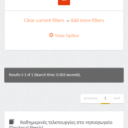
Clear current filters
Add more filters
or
View Option
Results 1-1 of 1 (Search time: 0.003 seconds).
previous
1
next
Καθημερινές τελετουργίες στο νηπιαγωγείο