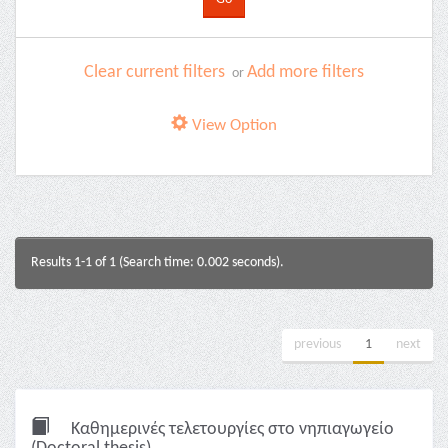
Clear current filters
Add more filters
or
View Option
Results 1-1 of 1 (Search time: 0.002 seconds).
previous
1
next
Καθημερινές τελετουργίες στο νηπιαγωγείο