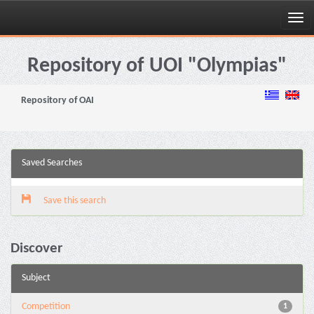
Skip
navigation
Repository of UOI "Olympias"
Repository of OAI
Saved Searches
Save this search
Discover
Subject
Competition
1