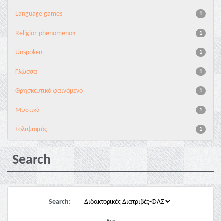
Language games
1
Religion phenomenon
1
Unspoken
1
Γλώσσα
1
Θρησκευτικό φαινόμενο
1
Μυστικό
1
Σολιψισμός
1
Search
Search: