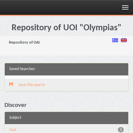
Skip
navigation
Repository of UOI "Olympias"
Repository of OAI
Saved Searches
Save this search
Discover
Subject
God
1