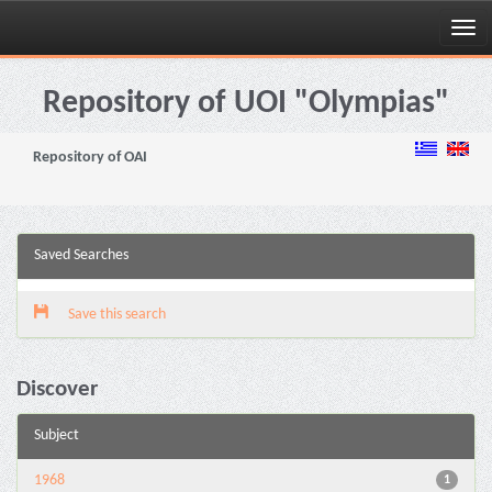
Skip
navigation
Repository of UOI "Olympias"
Repository of OAI
Saved Searches
Save this search
Discover
Subject
1968
1