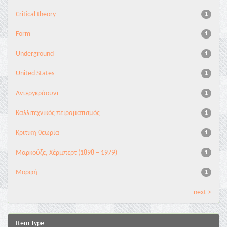
Critical theory
1
Form
1
Underground
1
United States
1
Αντεργκράουντ
1
Καλλιτεχνικός πειραματισμός
1
Κριτική θεωρία
1
Μαρκούζε, Χέρμπερτ (1898 – 1979)
1
Μορφή
1
next >
Item Type