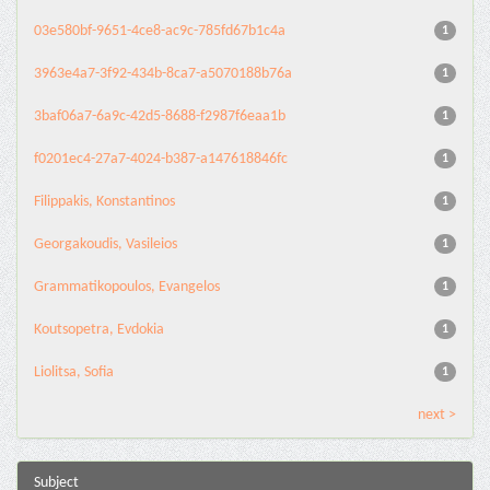
03e580bf-9651-4ce8-ac9c-785fd67b1c4a
1
3963e4a7-3f92-434b-8ca7-a5070188b76a
1
3baf06a7-6a9c-42d5-8688-f2987f6eaa1b
1
f0201ec4-27a7-4024-b387-a147618846fc
1
Filippakis, Konstantinos
1
Georgakoudis, Vasileios
1
Grammatikopoulos, Evangelos
1
Koutsopetra, Evdokia
1
Liolitsa, Sofia
1
next >
Subject