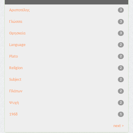
Αριστοτέλης
3
Γλώσσα
3
Θρησκεία
3
Language
2
Plato
2
Religion
2
Subject
2
Πλάτων
2
Ψυχή
2
1968
1
next >