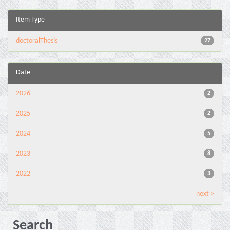
Item Type
doctoralThesis
27
Date
2026
2
2025
2
2024
5
2023
8
2022
3
next >
Search