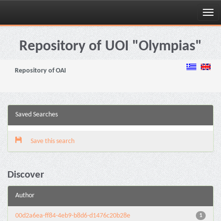
Skip
navigation
Repository of UOI "Olympias"
Repository of OAI
Saved Searches
Save this search
Discover
Author
00d2a6ea-ff84-4eb9-b8d6-d1476c20b28e
1