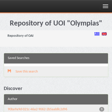
Skip
navigation
Repository of UOI "Olympias"
Repository of OAI
Saved Searches
Save this search
Discover
Author
90ba9a9d-021c-46a2-9062-2b5aab8c2d96
1