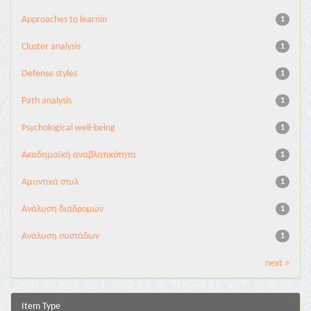
Approaches to learnin
1
Cluster analysis
1
Defense styles
1
Path analysis
1
Psychological well-being
1
Ακαδημαϊκή αναβλητικότητα
1
Αμυντικά στυλ
1
Ανάλυση διαδρομών
1
Ανάλυση συστάδων
1
next >
Item Type