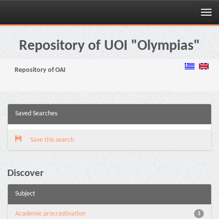
Skip
navigation
Repository of UOI "Olympias"
Repository of OAI
Saved Searches
Save this search
Discover
Subject
Academic procrastination
1