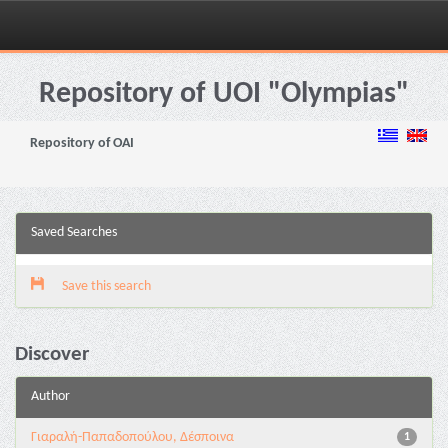
Skip
navigation
Repository of UOI "Olympias"
Repository of OAI
Saved Searches
Save this search
Discover
Author
Γιαραλή-Παπαδοπούλου, Δέσποινα
1