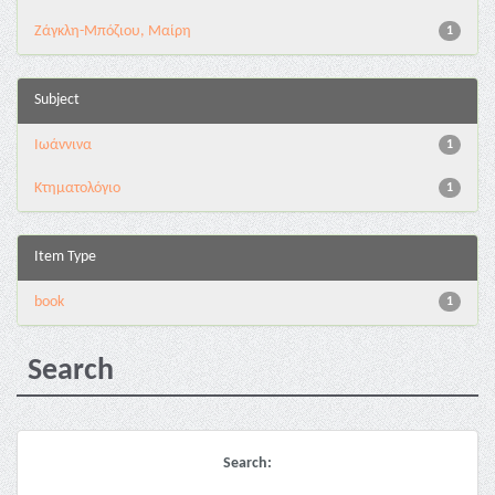
Ζάγκλη-Μπόζιου, Μαίρη
1
Subject
Ιωάννινα
1
Κτηματολόγιο
1
Item Type
book
1
Search
Search: