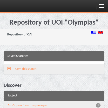
Skip
navigation
Repository of UOI "Olympias"
Repository of OAI
Saved Searches
Save this search
Discover
Subject
Ακαδημαϊκή αναβλητικότητα
1