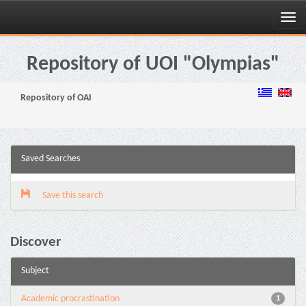
Skip
navigation
Repository of UOI "Olympias"
Repository of OAI
Saved Searches
Save this search
Discover
Subject
Academic procrastination
1