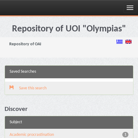
Skip
navigation
Repository of UOI "Olympias"
Repository of OAI
Saved Searches
Save this search
Discover
Subject
Academic procrastination
1