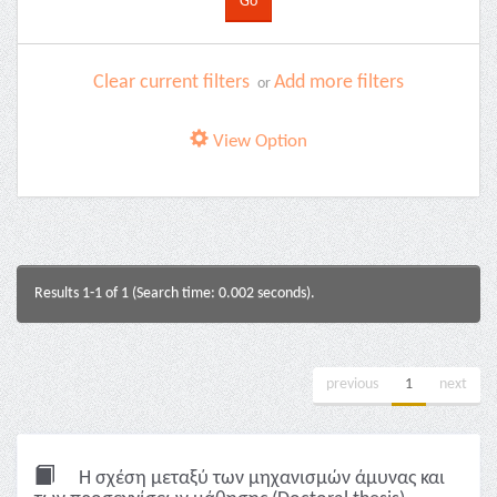
Clear current filters
Add more filters
or
View Option
Results 1-1 of 1 (Search time: 0.002 seconds).
previous
1
next
Η σχέση μεταξύ των μηχανισμών άμυνας και