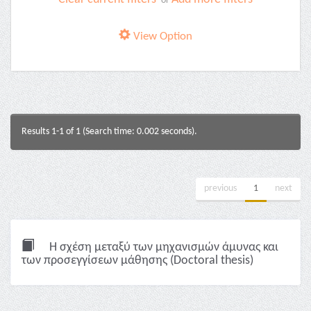
or
View Option
Results 1-1 of 1 (Search time: 0.002 seconds).
previous
1
next
Η σχέση μεταξύ των μηχανισμών άμυνας και
των προσεγγίσεων μάθησης (Doctoral thesis)