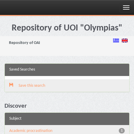
Skip
navigation
Repository of UOI "Olympias"
Repository of OAI
Saved Searches
Save this search
Discover
Subject
Academic procrastination
1