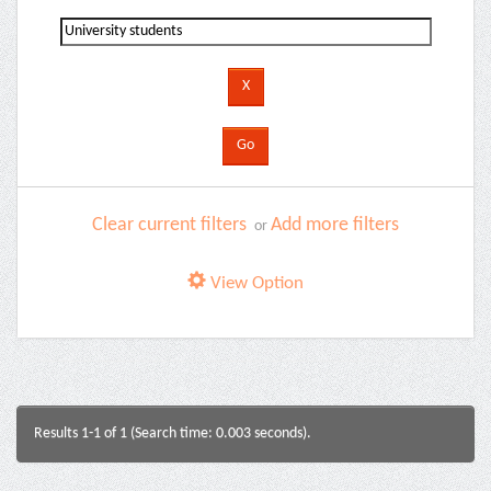
Clear current filters
Add more filters
or
View Option
Results 1-1 of 1 (Search time: 0.003 seconds).