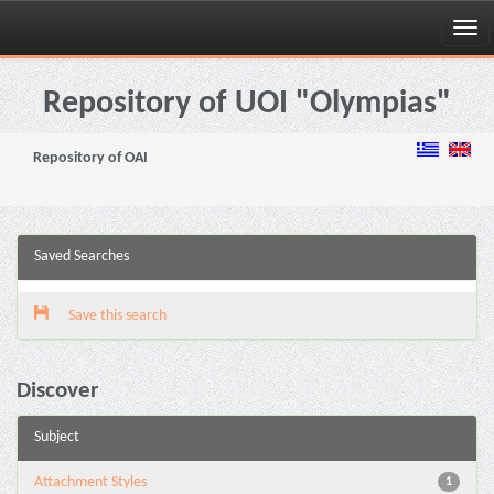
Skip
navigation
Repository of UOI "Olympias"
Repository of OAI
Saved Searches
Save this search
Discover
Subject
Attachment Styles
1