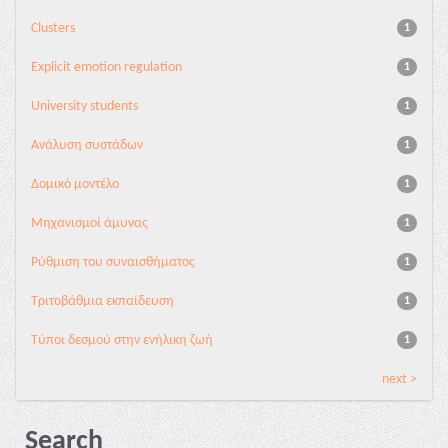
Clusters
1
Explicit emotion regulation
1
University students
1
Ανάλυση συστάδων
1
Δομικό μοντέλο
1
Μηχανισμοί άμυνας
1
Ρύθμιση του συναισθήματος
1
Τριτοβάθμια εκπαίδευση
1
Τύποι δεσμού στην ενήλικη ζωή
1
next >
Search