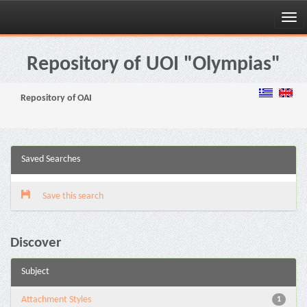
Skip
navigation
Repository of UOI "Olympias"
Repository of OAI
Saved Searches
Save this search
Discover
Subject
Attachment Styles
1