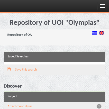
Skip
navigation
Repository of UOI "Olympias"
Repository of OAI
Saved Searches
Save this search
Discover
Subject
Attachment Styles
1