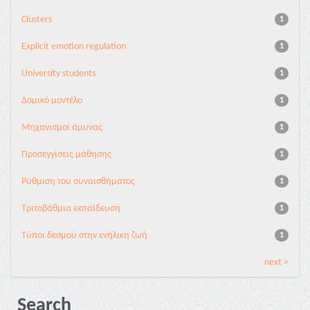
Clusters
1
Explicit emotion regulation
1
University students
1
Δομικό μοντέλο
1
Μηχανισμοί άμυνας
1
Προσεγγίσεις μάθησης
1
Ρύθμιση του συναισθήματος
1
Τριτοβάθμια εκπαίδευση
1
Τύποι δεσμού στην ενήλικη ζωή
1
next >
Search