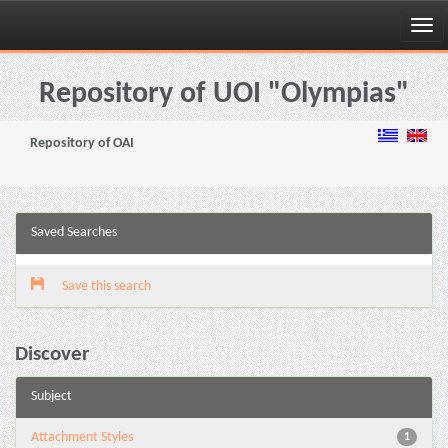
Skip
navigation
Repository of UOI "Olympias"
Repository of OAI
Saved Searches
Save this search
Discover
Subject
Attachment Styles
1