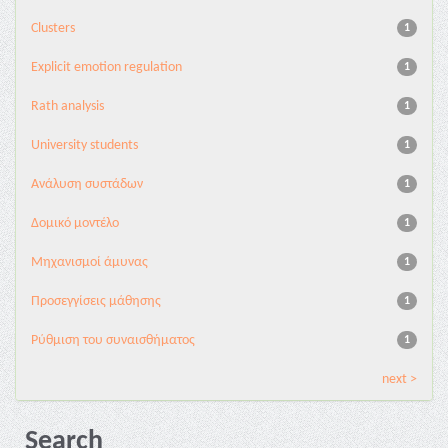
Clusters
1
Explicit emotion regulation
1
Rath analysis
1
University students
1
Ανάλυση συστάδων
1
Δομικό μοντέλο
1
Μηχανισμοί άμυνας
1
Προσεγγίσεις μάθησης
1
Ρύθμιση του συναισθήματος
1
next >
Search