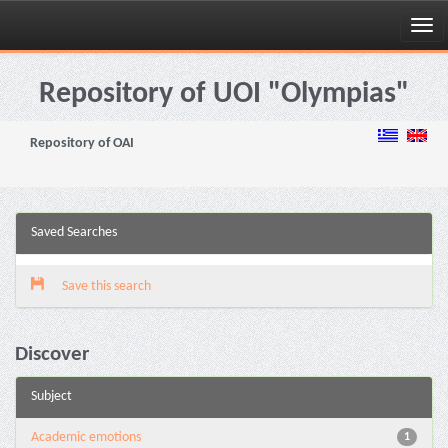
Skip
navigation
Repository of UOI "Olympias"
Repository of OAI
Saved Searches
Save this search
Discover
Subject
Academic emotions
1