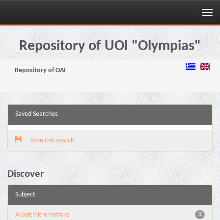
Skip
navigation
Repository of UOI "Olympias"
Repository of OAI
Saved Searches
Save this search
Discover
Subject
Academic emotions
1