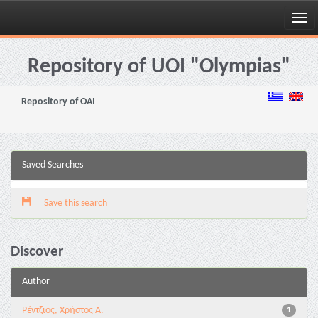
Skip
navigation
Repository of UOI "Olympias"
Repository of OAI
Saved Searches
Save this search
Discover
Author
Ρέντζιος, Χρήστος Α.
1