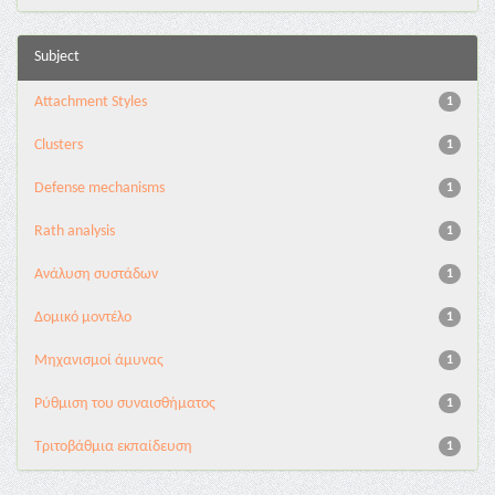
Subject
Attachment Styles
1
Clusters
1
Defense mechanisms
1
Rath analysis
1
Ανάλυση συστάδων
1
Δομικό μοντέλο
1
Μηχανισμοί άμυνας
1
Ρύθμιση του συναισθήματος
1
Τριτοβάθμια εκπαίδευση
1