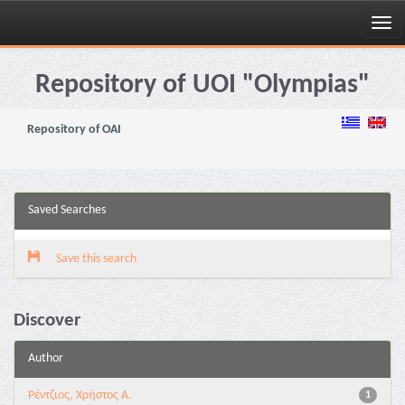
Skip
navigation
Repository of UOI "Olympias"
Repository of OAI
Saved Searches
Save this search
Discover
Author
Ρέντζιος, Χρήστος Α.
1