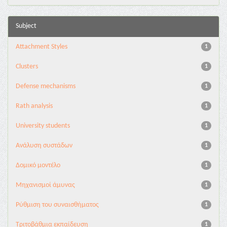
Subject
Attachment Styles
1
Clusters
1
Defense mechanisms
1
Rath analysis
1
University students
1
Ανάλυση συστάδων
1
Δομικό μοντέλο
1
Μηχανισμοί άμυνας
1
Ρύθμιση του συναισθήματος
1
Τριτοβάθμια εκπαίδευση
1