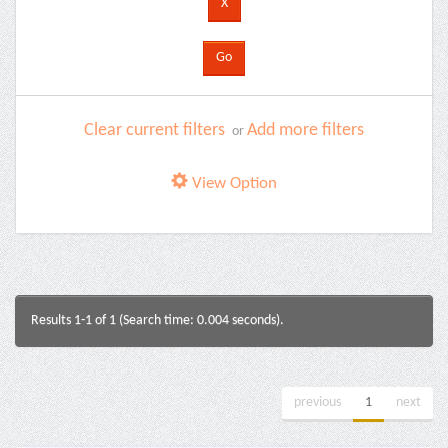
Clear current filters
Add more filters
or
View Option
Results 1-1 of 1 (Search time: 0.004 seconds).
previous
1
next