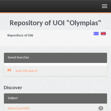
Skip
navigation
Repository of UOI "Olympias"
Repository of OAI
Saved Searches
Save this search
Discover
Subject
Δομικό μοντέλο
1