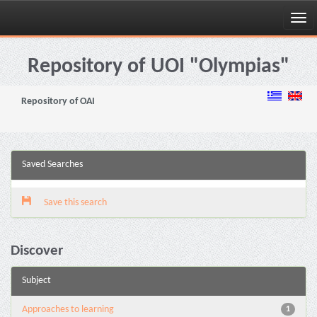
Skip
navigation
Repository of UOI "Olympias"
Repository of OAI
Saved Searches
Save this search
Discover
Subject
Approaches to learning
1