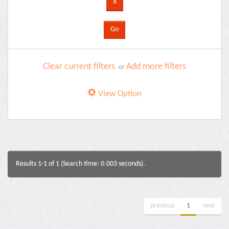
Clear current filters
Add more filters
or
View Option
Results 1-1 of 1 (Search time: 0.003 seconds).
previous
1
next