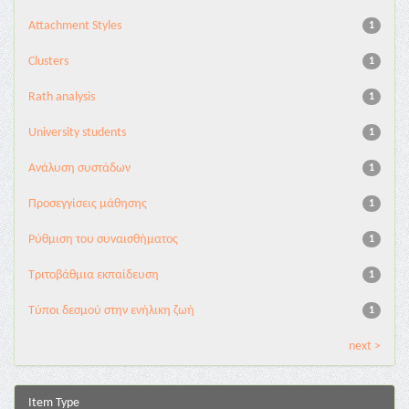
Attachment Styles
1
Clusters
1
Rath analysis
1
University students
1
Ανάλυση συστάδων
1
Προσεγγίσεις μάθησης
1
Ρύθμιση του συναισθήματος
1
Τριτοβάθμια εκπαίδευση
1
Τύποι δεσμού στην ενήλικη ζωή
1
next >
Item Type