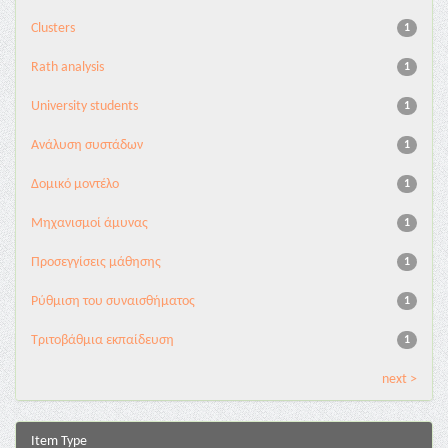
Clusters
1
Rath analysis
1
University students
1
Ανάλυση συστάδων
1
Δομικό μοντέλο
1
Μηχανισμοί άμυνας
1
Προσεγγίσεις μάθησης
1
Ρύθμιση του συναισθήματος
1
Τριτοβάθμια εκπαίδευση
1
next >
Item Type