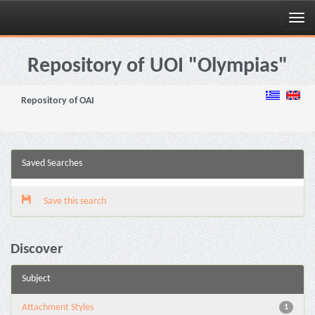
Skip
navigation
Repository of UOI "Olympias"
Repository of OAI
Saved Searches
Save this search
Discover
Subject
Attachment Styles
1