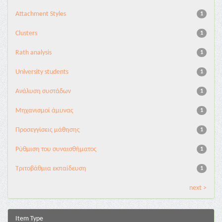
Attachment Styles
1
Clusters
1
Rath analysis
1
University students
1
Ανάλυση συστάδων
1
Μηχανισμοί άμυνας
1
Προσεγγίσεις μάθησης
1
Ρύθμιση του συναισθήματος
1
Τριτοβάθμια εκπαίδευση
1
next >
Item Type