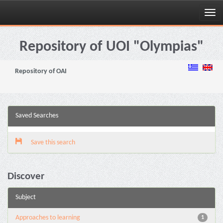
Skip
navigation
Repository of UOI "Olympias"
Repository of OAI
Saved Searches
Save this search
Discover
Subject
Approaches to learning
1